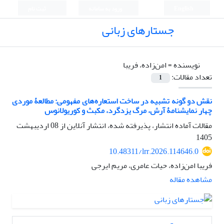
English
ورود به سامانه
ثبت نام
جستارهای زبانی
نویسنده =
امن‌زاده، فریبا
تعداد مقالات:
1
نقش دو گونه‌ تشبیه در ساخت استعاره‌های‌ مفهومی: مطالعۀ موردی
چهار نمایشنامۀ آرش، مرگ یزد‌گرد، مکبث و کوریولانوس
مقالات آماده انتشار، پذیرفته شده، انتشار آنلاین از
08 اردیبهشت
1405
10.48311/lrr.2026.114646.0
فریبا امن‌زاده، حیات عامری، مریم ایرجی
مشاهده مقاله