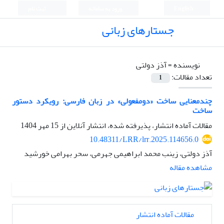
English
ورود به سامانه
ثبت نام
جستارهای زبانی
نویسنده =
آذز دولتی
تعداد مقالات:
1
چندمعنایی ساخت «دومفعولی» در زبان فارسی: رویکرد دستور
ساخت
مقالات آماده انتشار، پذیرفته شده، انتشار آنلاین از
15 مهر 1404
10.48311/LRR/lrr.2025.114656.0
آذز دولتی، زینب محمد ابراهیمی جهرمی، سحر بهرامی خورشید
مشاهده مقاله
مقالات آماده انتشار