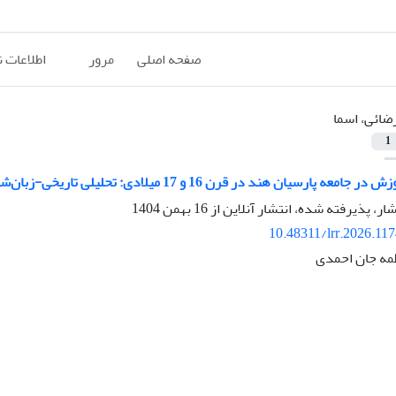
صفحه اصلی
مرور
اطلاعات 
ضائی، اسما
1
پارسیان هند در قرن 16 و 17 میلادی: تحلیلی تاریخی-زبان‌شناختی
شار، پذیرفته شده، انتشار آنلاین از
16 بهمن 1404
10.48311/lrr.2026.11
طمه جان احمدی