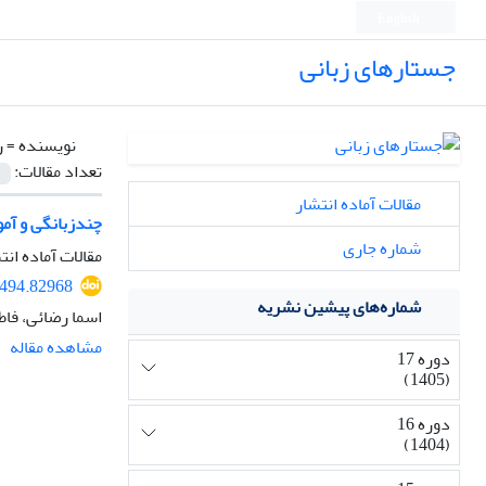
English
جستارهای زبانی
نویسنده =
ر
تعداد مقالات:
مقالات آماده انتشار
چندزبانگی و آموزش در جامعه 
شماره جاری
مقالات آماده انت
7494.82968
شماره‌های پیشین نشریه
اسما رضائی، فا
مشاهده مقاله
دوره 17
(1405)
دوره 16
(1404)