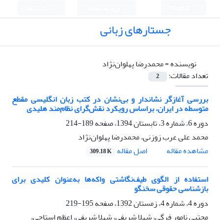
English
ورود به سامانه
ثبت نام
جستارهای زبانی
نویسنده =
محمدرضا پهلوان‌نژاد
تعداد مقالات:
2
بررسی آغازگر نشاندار و بی‌نشان در کتب زبان انگلیسی مقطع
متوسطه در ایران، براساس رویکرد نقش‌گرای نظام‌مند هلیدی
دوره 6، شماره 3، تابستان 1394، صفحه
189-214
محمد علی عرب زوزنی، محمدرضا پهلوان‌نژاد
اصل مقاله
مشاهده مقاله
309.18 K
استفاده از الگوی طیف‌نگاشتی واکه‌ها به‌عنوان کلیدی برای
بازشناسی حقوقی سخنگو
دوره 4، شماره 4، زمستان 1392، صفحه
195-219
مجتبی نامور فرگی، شهلا شریفی، شهلا شریفی، اعظم استاجی،