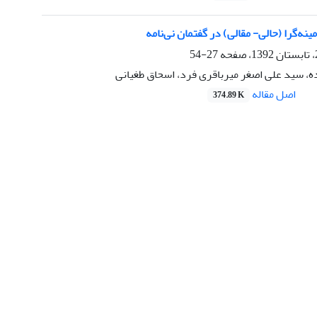
نه‌گرا (حالی- مقالی) در گفتمان نی‌نامه
27-54
ه، سید علی اصغر میرباقری فرد، اسحاق طغیانی
اصل مقاله
374.89 K