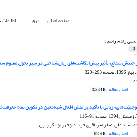
صفحه اصلی
مرور
اطلاعات 
جتی زاده، راضیه
3
جنبش سماع» تأثیر پیش‌انگاشت‌های زبان‌شناختی در سیر تحول مفهوم سماع
293-320
ه
اصل مقاله
323.04 K
وجهیّت‌های» زبانی با تأکید بر نقش افعال شبه‌معین در تکوین نظام معرفت‌
91-116
، سید علی اصغر میرباقری فرد، منوچهر توانگر ریزی
اصل مقاله
650.6 K