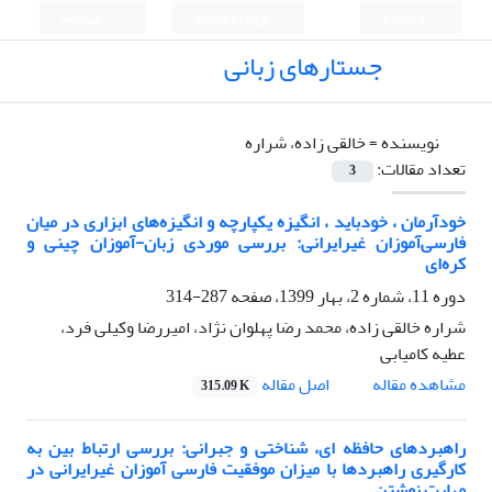
English
ورود به سامانه
ثبت نام
جستارهای زبانی
نویسنده =
خالقی زاده، شراره
تعداد مقالات:
3
خودآرمان ، خودباید ، انگیزه یکپارچه و انگیزه‌های ابزاری در میان
فارسی‌‌آموزان غیرایرانی: بررسی موردی زبان-آموزان چینی و
کره‌ای
دوره 11، شماره 2، بهار 1399، صفحه
287-314
شراره خالقی زاده، محمد رضا پهلوان نژاد، امیررضا وکیلی فرد،
عطیه کامیابی
اصل مقاله
مشاهده مقاله
315.09 K
راهبردهای حافظه ای، شناختی و جبرانی: بررسی ارتباط بین به
کارگیری راهبردها با میزان موفقیت فارسی آموزان غیرایرانی در
مهارت نوشتن