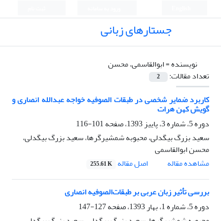
English
ورود به سامانه
ثبت نام
جستارهای زبانی
نویسنده =
ابوالقاسمی، محسن
تعداد مقالات:
2
کاربرد ضمایر شخصی در طبقات‏ الصوفیه خواجه ‏عبدالله‏ انصاری و
گویش کهن هرات
دوره 5، شماره 3، پاییز 1393، صفحه
101-116
سعید بزرگ بیگدلی، محبوبه شمشیرگرها، سعید بزرگ بیگدلی،
محسن ابوالقاسمی
اصل مقاله
مشاهده مقاله
255.61 K
بررسی تأثیر زبان عربی بر طبقات‌الصوفیه انصاری
دوره 5، شماره 1، بهار 1393، صفحه
127-147
محبوبه شمشیرگرها، سعید بزرگ بیگدلی، سعید بزرگ بیگدلی،