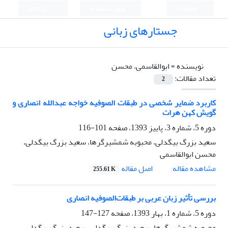
English
ورود به سامانه
ثبت نام
جستارهای زبانی
نویسنده =
ابوالقاسمی، محسن
تعداد مقالات:
2
کاربرد ضمایر شخصی در طبقات‏ الصوفیه خواجه ‏عبدالله‏ انصاری و
گویش کهن هرات
دوره 5، شماره 3، پاییز 1393، صفحه
101-116
سعید بزرگ بیگدلی، محبوبه شمشیرگرها، سعید بزرگ بیگدلی،
محسن ابوالقاسمی
اصل مقاله
مشاهده مقاله
255.61 K
بررسی تأثیر زبان عربی بر طبقات‌الصوفیه انصاری
دوره 5، شماره 1، بهار 1393، صفحه
127-147
محبوبه شمشیرگرها، سعید بزرگ بیگدلی، سعید بزرگ بیگدلی،