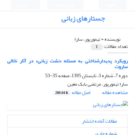
English
ورود به سامانه
ثبت نام
جستارهای زبانی
نویسنده =
تیمورپور، سارا
تعداد مقالات:
1
رویکرد پدیدارشناختی به مسئله «نشت زبانی» در آثار ناتالی
ساروت
دوره 7، شماره 3، تابستان 1395، صفحه
35-53
سارا تیمورپور، مرتضی بابک معین
اصل مقاله
مشاهده مقاله
280.04 K
مقالات آماده انتشار
شماره جاری