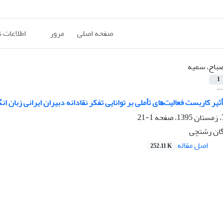
صفحه اصلی
مرور
اطلاعات 
باح، سمیه
1
ثیر کاربست فعاﻟﻳتﻫای تأملی بر توانایی تفکر نقادانه دبیران ایرانی زبان ا
1-21
گان رشتچی
اصل مقاله
252.11 K