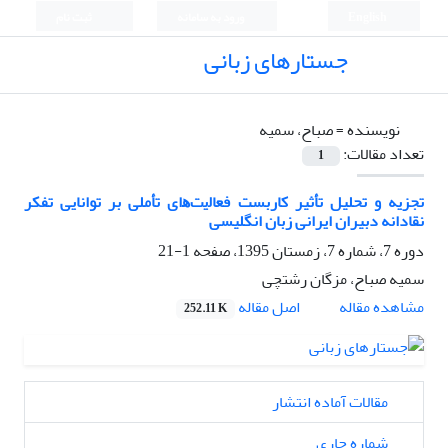
English
ورود به سامانه
ثبت نام
جستارهای زبانی
نویسنده =
صباح، سمیه
تعداد مقالات:
1
تجزیه و تحلیل ﺗﺄثیر کاربست فعاﻟﻳتﻫای تأملی بر توانایی تفکر
نقادانه دبیران ایرانی زبان انگلیسی
دوره 7، شماره 7، زمستان 1395، صفحه
1-21
سمیه صباح، مزگان رشتچی
اصل مقاله
مشاهده مقاله
252.11 K
مقالات آماده انتشار
شماره جاری