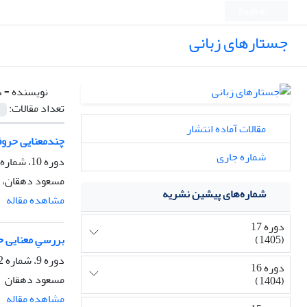
English
جستارهای زبانی
نویسنده =
د
تعداد مقالات:
مقالات آماده انتشار
چندمعنایی حروف
شماره جاری
دوره 10، شماره 3، تابستان 1398، صفحه
مسعود دهقان، ز
شماره‌های پیشین نشریه
مشاهده مقاله
دوره 17
(1405)
بررسیِ معنایی حروف اضافۀ læ//، /wæ/ ، /wægærd/ 
دوره 9، شماره 2، بهار 1397، صفحه
دوره 16
مسعود دهقان
(1404)
مشاهده مقاله