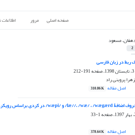
صفحه اصلی
مرور
اطلاعات 
هقان، مسعود
2
 ربط در زبان فارسی
191-212
هرا پروینی راد
اصل مقاله
310.86 K
و /wæpi/ در کردی براساس رویکرد شناختی
1-33
اصل مقاله
378.64 K