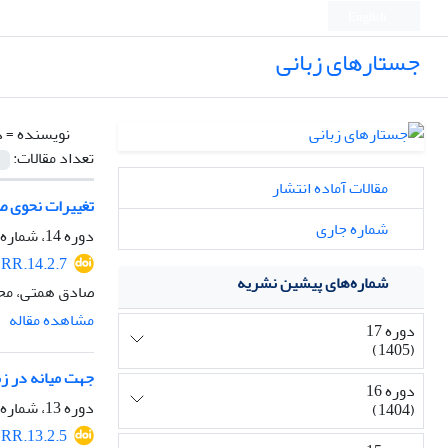
English
جستارهای زبانی
نویسنده =
د
تعداد مقالات:
مقالات آماده انتشار
تغییرات نحوی صو
شماره جاری
دوره 14، شماره 2، بهار 1402، صفحه
RR.14.2.7
شماره‌های پیشین نشریه
صادق همتی، مح
مشاهده مقاله
دوره 17
(1405)
جهت میانه در زب
دوره 16
دوره 13، شماره 2، بهار 1401، صفحه
(1404)
RR.13.2.5