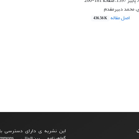
181-200
، محمد دبیرمقدم
اصل مقاله
436.56 K
ت
این نشریه ی دارای دسترسی باز
گواهینامه بی