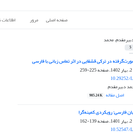
صفحه اصلی
مرور
اطلاعات 
بیرمقدم، محمد
5
رت‌گرفته در ترکی قشقایی در اثر تماس زبانی با فارسی
225-259
10.29252/L
مد دبیرمقدم
اصل مقاله
905.24 K
ان فارسی: رویکردی کمینه‌گرا
139-162
10.52547/L