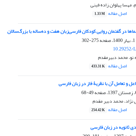
 مهسا پهلوان زاده فینی
اصل مقاله
1.33 M
ماها در گفتمان روایی کودکان فارسی‌زبان هفت و ده‌ساله با بزرگ‌سالان
275-302
10.29252/L
 نو، محمد دبیرمقدم
اصل مقاله
433.31 K
عل و تعامل آن با نظریۀ فاز در زبان فارسی
49-68
نژاد، محمد دبیر مقدم
اصل مقاله
254.42 K
ی ثانویه در زبان فارسی