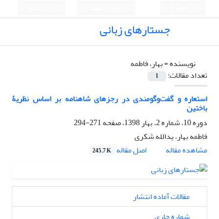
English
ورود به سامانه
ثبت نام
جستارهای زبانی
نویسنده =
بهار، فاطمه
تعداد مقالات:
1
استعاره و گفت‌وگومندی در رجزهای شاهنامه بر اساس نظریۀ
باختین
دوره 10، شماره 2، بهار 1398، صفحه
271-294
فاطمه بهار، یدالله شکری
اصل مقاله
مشاهده مقاله
245.7 K
مقالات آماده انتشار
شماره جاری