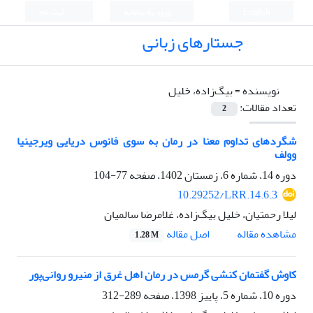
English
ورود به سامانه
ثبت نام
جستارهای زبانی
نویسنده =
بیگ‌زاده، خلیل
تعداد مقالات:
2
شگردهای تداوم معنا در رمان به سوی فانوس دریایی ویرجینیا
وولف
دوره 14، شماره 6، زمستان 1402، صفحه
77-104
10.29252/LRR.14.6.3
لیلا رحمتیان، خلیل بیگ‌زاده، غلامرضا سالمیان
اصل مقاله
مشاهده مقاله
1.28 M
کاوش گفتمان کنشی گرمس در رمان اهل غرق از منیرو روانی‌پور
دوره 10، شماره 5، پاییز 1398، صفحه
289-312