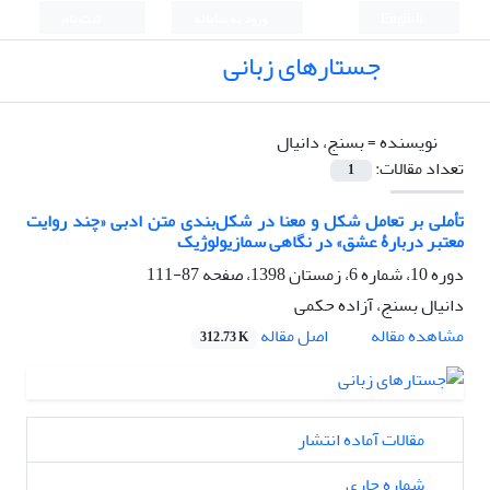
English
ورود به سامانه
ثبت نام
جستارهای زبانی
نویسنده =
بسنج، دانیال
تعداد مقالات:
1
تأملی بر تعامل شکل و معنا در شکل‌بندی متن ادبی «چند روایت
معتبر دربارۀ عشق» در نگاهی سمازیولوژیک
دوره 10، شماره 6، زمستان 1398، صفحه
87-111
دانیال بسنج، آزاده حکمی
اصل مقاله
مشاهده مقاله
312.73 K
مقالات آماده انتشار
شماره جاری