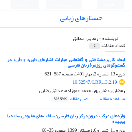
English
ورود به سامانه
ثبت نام
جستارهای زبانی
نویسنده =
رضایی، حدائق
تعداد مقالات:
2
ابعاد کاربردشناختی و گفتمانی عبارات اشاره‌ای «این» و «آن» در
گفت‌وگوهای روزمرۀ زبان فارسی
دوره 13، شماره 2، بهار 1401، صفحه
587-621
10.52547/LRR.13.2.19
رمضان رمضان پور، محمد عموزاده، حدائق رضایی
اصل مقاله
مشاهده مقاله
502.59 K
واژه‌های مرکب درون‌مرکز زبان فارسی: ساخت‌های مفهومی ساده یا
پیچیده
دوره 11، شماره 6، زمستان 1399، صفحه
35-68