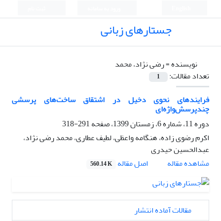
English
ورود به سامانه
ثبت نام
جستارهای زبانی
نویسنده =
رضی نژاد، محمد
تعداد مقالات:
1
فرایند‌های نحوی دخیل در اشتقاق ساخت‌های پرسشی
چندپرسش‌واژه‌ای
دوره 11، شماره 6، زمستان 1399، صفحه
291-318
اکرم رضوی زاده، هنگامه واعظی، لطیف عطاری، محمد رضی نژاد،
عبدالحسین حیدری
اصل مقاله
مشاهده مقاله
560.14 K
مقالات آماده انتشار