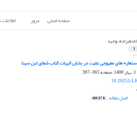
صفحه اصلی
مرور
اطلاعات 
ادم زاده، وحید
1
استعاره های مفهومی علیت در بخش الهیات کتاب شفای ابن سینا
365-397
10.29252/LR
اصل مقاله
480.87 K