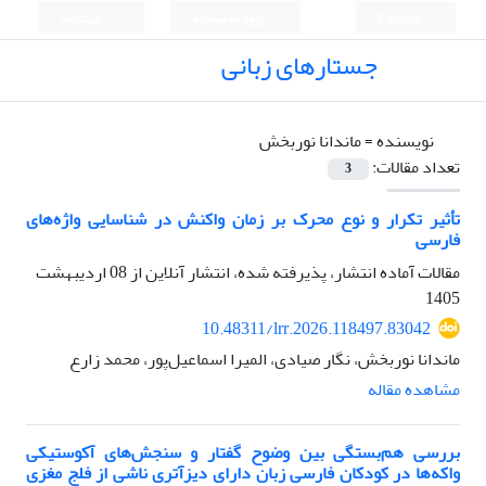
English
ورود به سامانه
ثبت نام
جستارهای زبانی
نویسنده =
ماندانا نوربخش
تعداد مقالات:
3
تأثیر تکرار و نوع محرک بر زمان واکنش در شناسایی واژه‌های
فارسی
مقالات آماده انتشار، پذیرفته شده، انتشار آنلاین از
08 اردیبهشت
1405
10.48311/lrr.2026.118497.83042
ماندانا نوربخش، نگار صیادی، المیرا اسماعیل‌پور، محمد زارع
مشاهده مقاله
بررسی هم‌بستگی بین وضوح گفتار و سنجش‌های آکوستیکی
واکه‌ها در کودکان فارسی زبان دارای دیزآتری ناشی از فلج مغزی