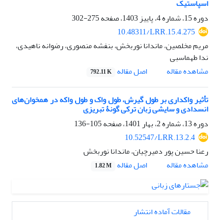
اسپاستیک
دوره 15، شماره 4، پاییز 1403، صفحه
275-302
10.48311/LRR.15.4.275
مریم مخلصین، ماندانا نوربخش، بنفشه منصوری، رضوانه ناهیدی،
ندا طهماسبی
اصل مقاله
مشاهده مقاله
792.11 K
تأثیر واکداری بر طول گیرش، طول واک و طول واکه در همخوان‌های
انسدادی و سایشی زبان ترکی گونۀ تبریزی
دوره 13، شماره 2، بهار 1401، صفحه
105-136
10.52547/LRR.13.2.4
رعنا حسین پور دمیرچیان، ماندانا نوربخش
اصل مقاله
مشاهده مقاله
1.82 M
مقالات آماده انتشار