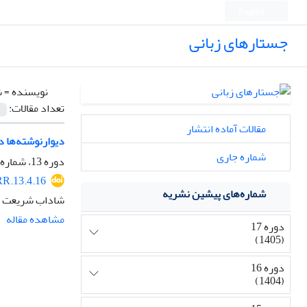
English
جستارهای زبانی
نویسنده =
ش
تعداد مقالات:
مقالات آماده انتشار
دیوارنوشته‌ها د
شماره جاری
دوره 13، شماره 4، پاییز 1401، صفحه
R.13.4.16
شماره‌های پیشین نشریه
شاداب شریعت پن
مشاهده مقاله
دوره 17
(1405)
دوره 16
(1404)