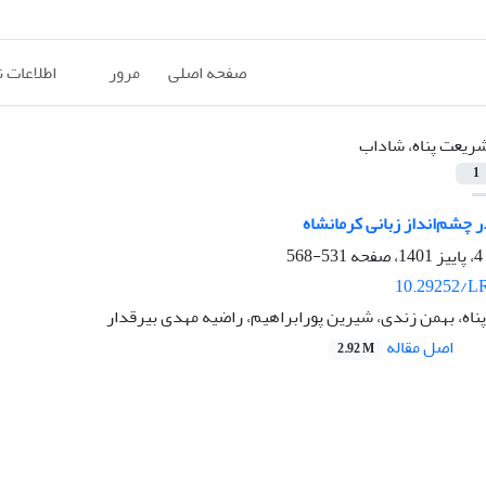
صفحه اصلی
مرور
اطلاعات 
ریعت پناه، شاداب
1
ر چشم‌انداز زبانی کرمانشاه
531-568
10.29252/LR
اه، بهمن زندی، شیرین پورابراهیم، راضیه مهدی بیرقدار
اصل مقاله
2.92 M