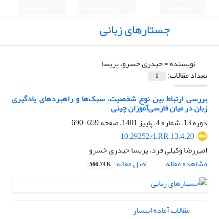
English
ورود به سامانه
ثبت نام
جستارهای زبانی
نویسنده =
حیدری خسرو، پریسا
تعداد مقالات:
1
بررسی ارتباط بین نوع شخصیت، سبک‌ها و راهبردهای یادگیری
زبان در میان فارسی‌آموزان چینی
دوره 13، شماره 4، پاییز 1401، صفحه
659-690
10.29252/LRR.13.4.20
امیررضا وکیلی فرد، پریسا حیدری خسرو
اصل مقاله
مشاهده مقاله
566.74 K
مقالات آماده انتشار