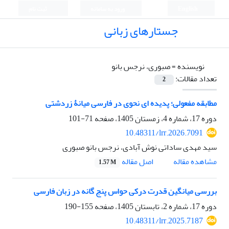
English
ورود به سامانه
ثبت نام
جستارهای زبانی
نویسنده =
صبوری، نرجس بانو
تعداد مقالات:
2
مطابقه مفعولی؛ پدیده ای نحوی در فارسی میانۀ زردشتی
دوره 17، شماره 4، زمستان 1405، صفحه
71-101
10.48311/lrr.2026.7091
سید مهدی ساداتی نوش آبادی، نرجس بانو صبوری
اصل مقاله
مشاهده مقاله
1.57 M
بررسی میانگین قدرت درکی حواس پنج گانه در زبان فارسی
دوره 17، شماره 2، تابستان 1405، صفحه
155-190
10.48311/lrr.2025.7187