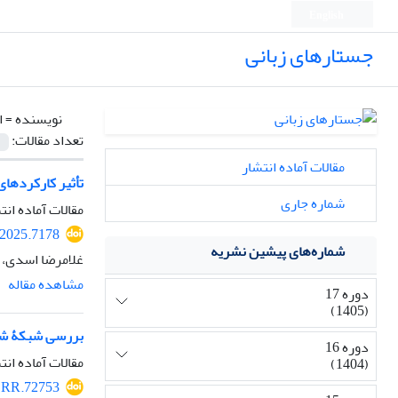
English
جستارهای زبانی
نویسنده =
ا
تعداد مقالات:
مقالات آماده انتشار
تأثیر کارکردهای
شماره جاری
مقالات آماده انت
.2025.7178
شماره‌های پیشین نشریه
غلامرضا اسدی، 
مشاهده مقاله
دوره 17
(1405)
بررسی شبکۀ شعا
دوره 16
مقالات آماده انت
(1404)
LRR.72753