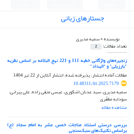
English
ورود به سامانه
ثبت نام
جستارهای زبانی
نویسنده =
سمیه مدیری
تعداد مقالات:
2
زنجیره‌های واژگانی خطبه 111 و 221 نهج البلاغه بر اساس نظریه
"بارزیلی" و "الهداد"
مقالات آماده انتشار، پذیرفته شده، انتشار آنلاین از
22 تیر 1404
10.48311/lrr.2025.7179
سمیه مدیری، سید عدنان اشکوری، عیسی متقی زاده، علی پیرانی،
سودابه مظفّری
مشاهده مقاله
بررسی درستی استناد مناجات خمس عشر به امام سجاد (ع)
براساس تکنیک‌های سبک‌سنجی