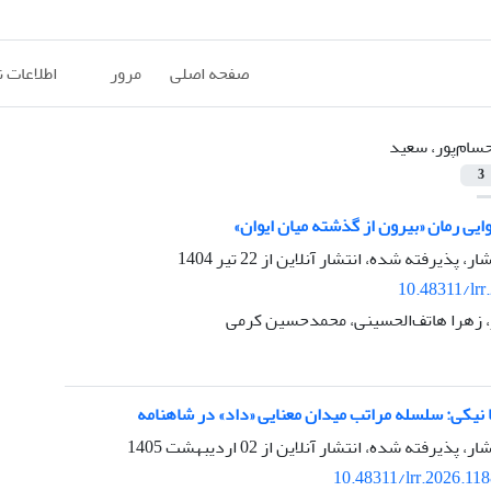
صفحه اصلی
مرور
اطلاعات 
سام‌پور، سعید
3
ایی رمان «بیرون از گذشته میان ایوان»
شار، پذیرفته شده، انتشار آنلاین از
22 تیر 1404
10.48311/lrr
 زهرا هاتف‌الحسینی، محمدحسین کرمی
تا نیکی: سلسله مراتب میدان معنایی «داد» در شاهنامه
شار، پذیرفته شده، انتشار آنلاین از
02 اردیبهشت 1405
10.48311/lrr.2026.11