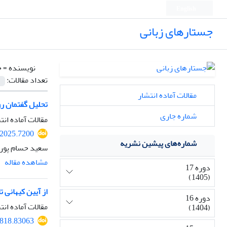
English
جستارهای زبانی
نویسنده =
ح
تعداد مقالات:
مقالات آماده انتشار
تحلیل گفتمان رو
شماره جاری
مقالات آماده انت
.2025.7200
شماره‌های پیشین نشریه
سعید حسام پور،
مشاهده مقاله
دوره 17
(1405)
از آیین کیهانی 
دوره 16
مقالات آماده انت
(1404)
8818.83063