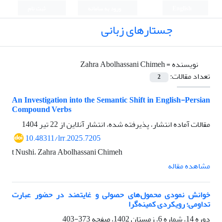
English
ورود به سامانه
ثبت نام
جستارهای زبانی
نویسنده =
Zahra Abolhassani Chimeh
تعداد مقالات:
2
An Investigation into the Semantic Shift in English-Persian
Compound Verbs
مقالات آماده انتشار، پذیرفته شده، انتشار آنلاین از
22 تیر 1404
10.48311/lrr.2025.7205
t Nushi، Zahra Abolhassani Chimeh
مشاهده مقاله
خوانش نمودی محمول‌های حصولی و غایتمند در حضور عبارت
تداومی؛ رویکردی کمینه‌گرا
دوره 14، شماره 6، زمستان 1402، صفحه
373-403