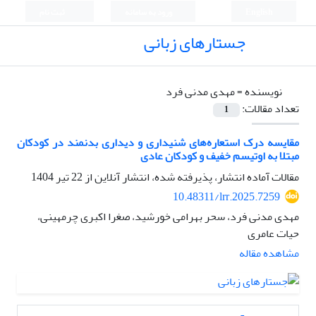
English
ورود به سامانه
ثبت نام
جستارهای زبانی
نویسنده =
مهدی مدنی فرد
تعداد مقالات:
1
مقایسه درک استعاره‌های شنیداری و دیداری بدنمند در کودکان
مبتلا به اوتیسم خفیف و کودکان عادی
مقالات آماده انتشار، پذیرفته شده، انتشار آنلاین از
22 تیر 1404
10.48311/lrr.2025.7259
مهدی مدنی فرد، سحر بهرامی خورشید، صغرا اکبری چرمهینی،
حیات عامری
مشاهده مقاله