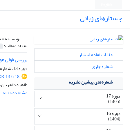
English
جستارهای زبانی
نویسنده =
ط
تعداد مقالات:
مقالات آماده انتشار
بررسی طولی هوش
شماره جاری
دوره 13، شماره 6، زمستان 1401، صفحه
R.13.6.18
شماره‌های پیشین نشریه
طاهره طاهریان، 
مشاهده مقاله
دوره 17
(1405)
دوره 16
(1404)