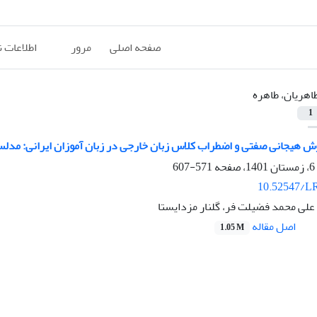
صفحه اصلی
مرور
اطلاعات 
اهریان، طاهره
1
 هیجانی صفتی و اضطراب کلاس زبان خارجی در زبان آموزان ایرانی: مدلس
571-607
10.52547/LR
علی محمد فضیلت فر، گلنار مزدایستا
اصل مقاله
1.05 M