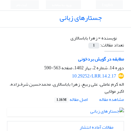
English
ورود به سامانه
ثبت نام
جستارهای زبانی
نویسنده =
زهرا باباسالاری
تعداد مقالات:
1
مطابقه در گویش بردخونی
دوره 14، شماره 2، بهار 1402، صفحه
563-590
10.29252/LRR.14.2.17
اله کرم عاملی، علی ربیع، زهرا باباسالاری، محمدحسین شرف‌زاده،
اکبر مولایی
اصل مقاله
مشاهده مقاله
1.16 M
مقالات آماده انتشار