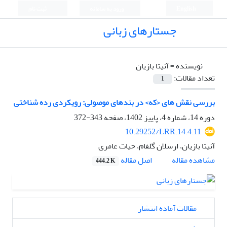
English
ورود به سامانه
ثبت نام
جستارهای زبانی
نویسنده =
آنیتا بازیان
تعداد مقالات:
1
بررسی نقش های <که> در بندهای موصولی: رویکردی رده شناختی
دوره 14، شماره 4، پاییز 1402، صفحه
343-372
10.29252/LRR.14.4.11
آنیتا بازیان، ارسلان گلفام، حیات عامری
اصل مقاله
مشاهده مقاله
444.2 K
مقالات آماده انتشار