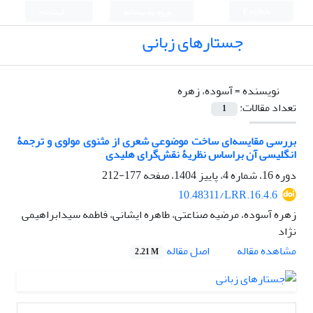
English
ورود به سامانه
ثبت نام
جستارهای زبانی
نویسنده =
آسوده، زهره
تعداد مقالات:
1
بررسی مقایسه‌ای ساخت موضوعی شعری از مثنوی مولوی و ترجمۀ
انگلیسی آن براساس نظریۀ نقش‌گرای هلیدی
دوره 16، شماره 4، پاییز 1404، صفحه
177-212
10.48311/LRR.16.4.6
زهره آسوده، مرضیه صناعتی، طاهره ایشانی، فاطمه سیدابراهیمی
نژاد
اصل مقاله
مشاهده مقاله
2.21 M