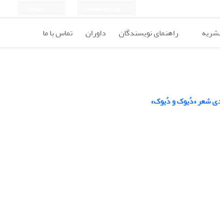
ورود به سامانه
ثبت نام
نشریه
راهنمای نویسندگان
داوران
تماس با ما
ی شعر «دُیوک و دُیوک»