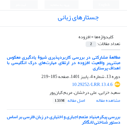
English
ورود به سامانه
ثبت نام
جستارهای زبانی
کلیدواژه‌ها =
افزوده
تعداد مقالات:
2
مطالعۀ مشارکتی در بررسی کاربردپذیری شیوۀ یادگیری معکوس
مبتنی‌بر واقعیت افزوده در ارتقای مهارت‌های درک انگلیسی با
اهداف پرستاری
دوره 13، شماره 4، پاییز 1401، صفحه
185-219
10.29252/LRR.13.4.6
سعید خزایی، علی درخشان، مریم کیان‌پور
اصل مقاله
مشاهده مقاله
1.53 M
بررسی پیکره‌بنیاد متمم اجباری و اختیاری در زبان فارسی بر اساس
دستور شناختی لانگاکر