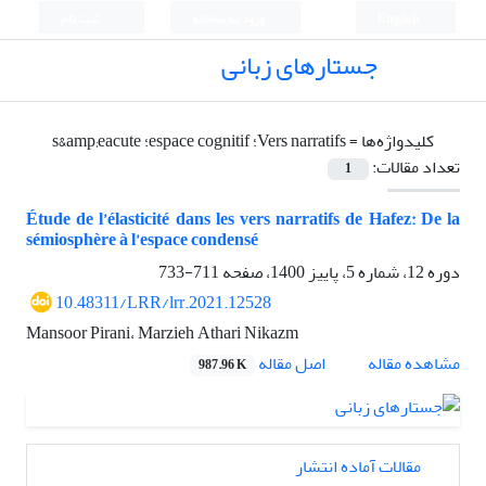
English
ورود به سامانه
ثبت نام
جستارهای زبانی
کلیدواژه‌ها =
Vers narratifs؛ espace cognitif؛ s&amp;eacute
تعداد مقالات:
1
Étude de l’élasticité dans les vers narratifs de Hafez: De la
sémiosphère à l’espace condensé
دوره 12، شماره 5، پاییز 1400، صفحه
711-733
10.48311/LRR/lrr.2021.12528
Mansoor Pirani، Marzieh Athari Nikazm
اصل مقاله
مشاهده مقاله
987.96 K
مقالات آماده انتشار