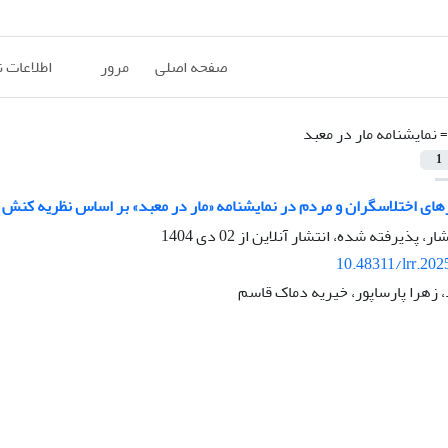
صفحه اصلی
مرور
اطلاعات 
=
نمایشنامه مار در معبد
1
رهای اختلاسگران و مردم در نمایشنامه «مار در معبد» بر اساس نظریه کنش گ
شار، پذیرفته شده، انتشار آنلاین از
02 دی 1404
10.48311/lrr.202
 زهرا پارساپور، خیریه دماک قاسم