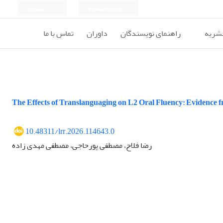
ورود به سامانه
ثبت نام
نشریه
راهنمای نویسندگان
داوران
تماس با ما
The Effects of Translanguaging on L2 Oral Fluency: Evidence
10.48311/lrr.2026.114643.0
رضا فلاح، مصطفی پورحاجی، مصطفی مهدی زاده