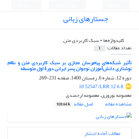
English
ورود به سامانه
ثبت نام
جستارهای زبانی
کلیدواژه‌ها =
سبک کاربردی متن
تعداد مقالات:
1
تأثیر شبکه‌های پیام‌رسان مجازی بر سبک کاربردی متن و نظام
نوشتاری دانش‌آموزان نوجوان پسر ایرانی دورۀ اول متوسطه
دوره 12، شماره 6، زمستان 1400، صفحه
231-269
10.52547/LRR.12.6.8
معصومه نوروزی، معصومه ارجمندی
اصل مقاله
مشاهده مقاله
920.64 K
مقالات آماده انتشار