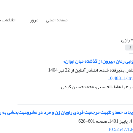
صفحه اصلی
مرور
اطلاعات 
=
راوی
2
ایی رمان «بیرون از گذشته میان ایوان»
شار، پذیرفته شده، انتشار آنلاین از
22 تیر 1404
10.48311/lrr
 زهرا هاتف‌الحسینی، محمدحسین کرمی
ایجاد، حفظ و تثبیت مرجعیت فردی راویان زن و مرد در مشروعیت‌بخشی به ر
601-628
10.52547/LR