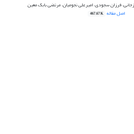
جانی، فرزان سجودی، امیرعلی نجومیان، مرتضی بابک معین
اصل مقاله
467.67 K