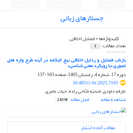
English
ورود به سامانه
ثبت نام
جستارهای زبانی
کلیدواژه‌ها =
فضایل اخلاقی
تعداد مقالات:
1
بازتاب فضایل و رذایل اخلاقی نهج البلاغه در آینه طرح واره های
تصوری «با رویکرد معنی شناسی»
دوره 17، شماره 4، زمستان 1405، صفحه
103-137
10.48311/lrr.2025.7103
عارفه داودی، فتحیّه فتّاحی زاده، حیات عامری
اصل مقاله
مشاهده مقاله
2.03 M
مقالات آماده انتشار