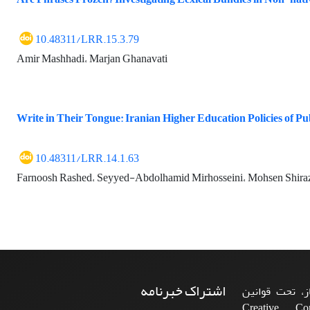
10.48311/LRR.15.3.79
Amir Mashhadi، Marjan Ghanavati
Write in Their Tongue: Iranian Higher Education Policies of Pub
10.48311/LRR.14.1.63
Farnoosh Rashed، Seyyed-Abdolhamid Mirhosseini، Mohsen Shira
اشتراک خبرنامه
، تحت قوانین
ن‌المللی Creative Commons