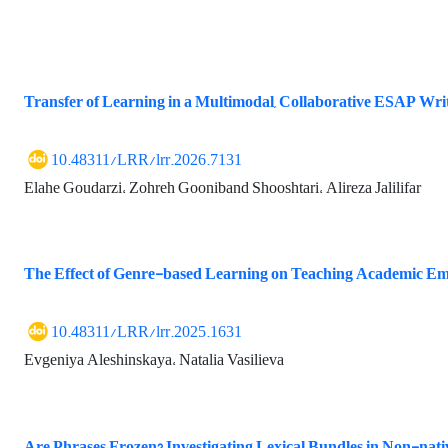
Transfer of Learning in a Multimodal, Collaborative ESAP Wri
10.48311/LRR/lrr.2026.7131
Elahe Goudarzi، Zohreh Gooniband Shooshtari، Alireza Jalilifar
The Effect of Genre-based Learning on Teaching Academic Em
10.48311/LRR/lrr.2025.1631
Evgeniya Aleshinskaya، Natalia Vasilieva
Are Phrases Frozen? Investigating Lexical Bundles in Non-na