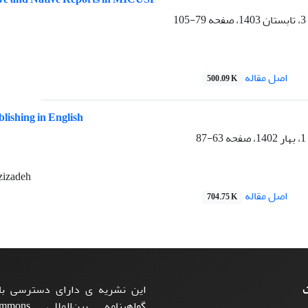
79-105
اصل مقاله
500.09 K
lishing in English
63-87
zizadeh
اصل مقاله
704.75 K
ت
این نشریه ی دارای دسترسی باز
گواهینامه بی