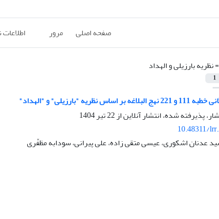
صفحه اصلی
مرور
اطلاعات 
=
نظریه بارزیلی و الهداد
1
ساس نظریه "بارزیلی" و "الهداد"
شار، پذیرفته شده، انتشار آنلاین از
22 تیر 1404
10.48311/lrr
د عدنان اشکوری، عیسی متقی زاده، علی پیرانی، سودابه مظفّری