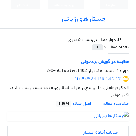
English
ورود به سامانه
ثبت نام
جستارهای زبانی
کلیدواژه‌ها =
پی‌بست ضمیری
تعداد مقالات:
1
مطابقه در گویش بردخونی
دوره 14، شماره 2، بهار 1402، صفحه
563-590
10.29252/LRR.14.2.17
اله کرم عاملی، علی ربیع، زهرا باباسالاری، محمدحسین شرف‌زاده،
اکبر مولایی
اصل مقاله
مشاهده مقاله
1.16 M
مقالات آماده انتشار