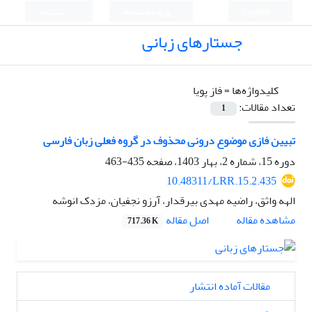
English
ورود به سامانه
ثبت نام
جستارهای زبانی
کلیدواژه‌ها =
فاز پویا
تعداد مقالات:
1
تبیین فازی موضوع درونی محذوف در گروه فعلی زبان فارسی
دوره 15، شماره 2، بهار 1403، صفحه
435-463
10.48311/LRR.15.2.435
الهه واثق، راضیه مهدی بیرقدار، آرزو نجفیان، مزدک انوشه
اصل مقاله
مشاهده مقاله
717.36 K
مقالات آماده انتشار