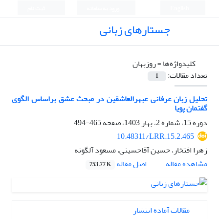
English
ورود به سامانه
ثبت نام
جستارهای زبانی
کلیدواژه‌ها =
روزبهان
تعداد مقالات:
1
تحلیل زبان عرفانی عبهرالعاشقین در مبحث عشق بر‌اساس الگوی
گفتمان پویا
دوره 15، شماره 2، بهار 1403، صفحه
465-494
10.48311/LRR.15.2.465
زهرا افتخار، حسین آقاحسینی، مسعود آلگونه
اصل مقاله
مشاهده مقاله
753.77 K
مقالات آماده انتشار