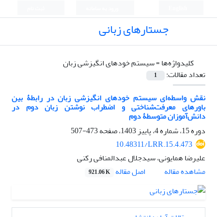
English
ورود به سامانه
ثبت نام
جستارهای زبانی
کلیدواژه‌ها =
سیستم خودهای انگیزشی زبان
تعداد مقالات:
1
نقش واسطه‌ای سیستم خودهای انگیزشی زبان در رابطۀ بین
باورهای معرفت‌شناختی و اضطراب نوشتن زبان دوم در
دانش‌آموزان متوسطۀ دوم
دوره 15، شماره 4، پاییز 1403، صفحه
473-507
10.48311/LRR.15.4.473
علیرضا همایونی، سیدجلال عبدالمنافی رکنی
اصل مقاله
مشاهده مقاله
921.06 K