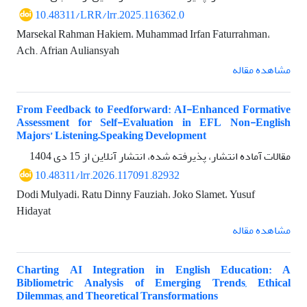
10.48311/LRR/lrr.2025.116362.0
Marsekal Rahman Hakiem، Muhammad Irfan Faturrahman،
Ach. Afrian Auliansyah
مشاهده مقاله
From Feedback to Feedforward: AI-Enhanced Formative
Assessment for Self-Evaluation in EFL Non-English
Majors’ Listening–Speaking Development
مقالات آماده انتشار، پذیرفته شده، انتشار آنلاین از
15 دی 1404
10.48311/lrr.2026.117091.82932
Dodi Mulyadi، Ratu Dinny Fauziah، Joko Slamet، Yusuf
Hidayat
مشاهده مقاله
Charting AI Integration in English Education: A
Bibliometric Analysis of Emerging Trends, Ethical
Dilemmas, and Theoretical Transformations