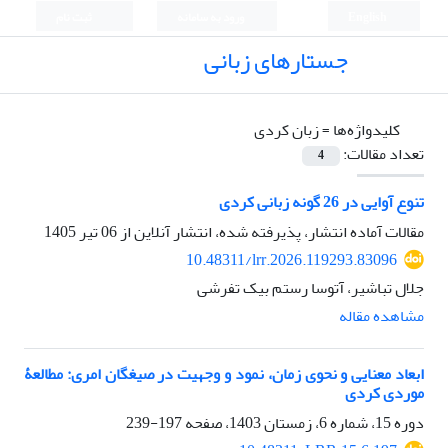
English
ورود به سامانه
ثبت نام
جستارهای زبانی
کلیدواژه‌ها =
زبان کردی
تعداد مقالات:
4
تنوع آوایی در 26 گونه زبانی کردی
مقالات آماده انتشار، پذیرفته شده، انتشار آنلاین از
06 تیر 1405
10.48311/lrr.2026.119293.83096
جلال تباشیر، آتوسا رستم بیک تفرشی
مشاهده مقاله
ابعاد معنایی و نحوی زمان، نمود و وجهیت در صیغگان امری: مطالعۀ
موردی کردی
دوره 15، شماره 6، زمستان 1403، صفحه
197-239