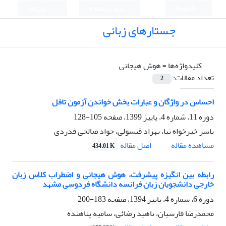
English
ورود به سامانه
ثبت نام
جستارهای زبانی
کلیدواژه‌ها =
هوش هیجانی
تعداد مقالات:
2
احساس در واژگان و عبارات بخش خواندن آزمون تافل
دوره 11، شماره 4، پاییز 1399، صفحه
105-128
یاسر خیرخواه نیا، بهزاد قنسولی، جواد صالحی فدردی
اصل مقاله
مشاهده مقاله
434.01 K
رابطه بین انگیزه پیشرفت، هوش هیجانی و اضطراب کلاس زبان
خارجی دانشجویان زبان فرانسه دانشگاه فردوسی مشهد
دوره 6، شماره 4، پاییز 1394، صفحه
183-200
محمدرضا فارسیان، ناهید رضائی، سامیه پناهنده