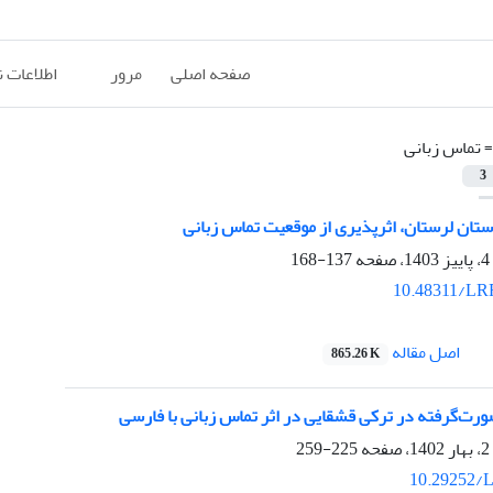
صفحه اصلی
مرور
اطلاعات 
=
تماس زبانی
3
ستان لرستان، اثرپذیری از موقعیت تماس زبانی
137-168
10.48311/LRR
اصل مقاله
865.26 K
رت‌گرفته در ترکی قشقایی در اثر تماس زبانی با فارسی
225-259
10.29252/L